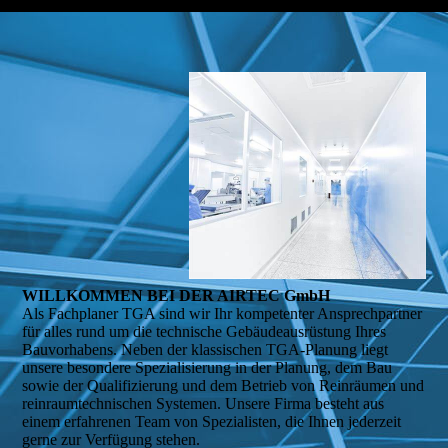
WILLKOMMEN BEI DER AIRTEC GmbH
Als Fachplaner TGA sind wir Ihr kompetenter Ansprechpartner
für alles rund um die technische Gebäudeausrüstung Ihres
Bauvorhabens. Neben der klassischen TGA-Planung liegt
unsere besondere Spezialisierung in der Planung, dem Bau
sowie der Qualifizierung und dem Betrieb von Reinräumen und
reinraumtechnischen Systemen. Unsere Firma besteht aus
einem erfahrenen Team von Spezialisten, die Ihnen jederzeit
gerne zur Verfügung stehen.